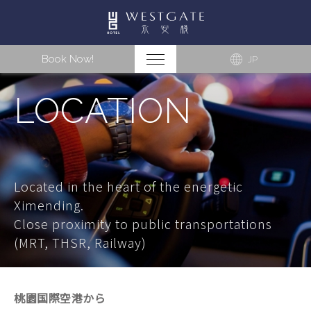
Book Now!
JP
LOCATION
Located in the heart of the energetic
Ximending.
Close proximity to public transportations
(MRT, THSR, Railway)
桃園国際空港から