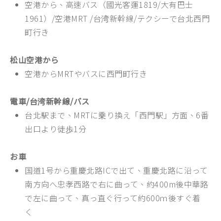
空港から、高速バス（國光客運1819/大有巴士
1961）/空港MRT /台湾新幹線/テクシーで台北西門
町行き
松山空港から
空港からMRTやバスに西門町行き
電車/台湾新幹線/バス
台北駅まで、MRTに乗り換え「西門駅」方面、6番
出口より徒歩1分
お車
国道1号から重慶北路ICで出て、重慶北路に沿って
南方向へ忠孝西路で右に曲って、約400m後中華路
で左に曲って、真っ直ぐ行って約600ｍ後すぐ着
く