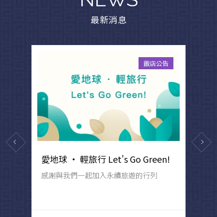
最新消息
案
飯店公告
【燦爛2027・三天兩夜跨年住房專案】
愛地球 · 輕旅行 Let's Go Green!
敬
一
感謝與我們一起加入永續旅遊的行列
畢
U
供