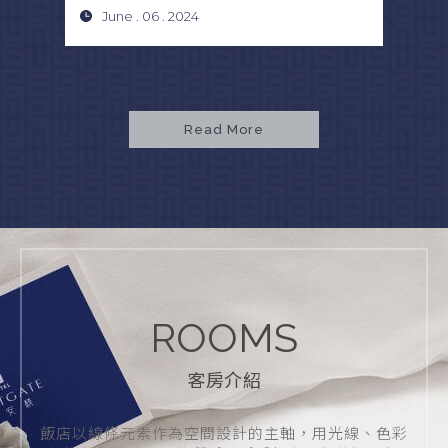
June . 06 . 2024
A
Read More
ROOMS
客房介紹
飯店以線條元素作為空間設計的主軸，用光線、色彩