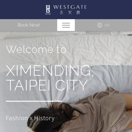
Book Now!
KR
Welcome to
XIMENDING,
TAIPEI CITY
Fashion x History