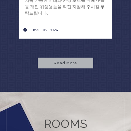
등 개인 위생용품을 직접 지참해 주시길 부
Ho
탁드립니다.
제시
June . 06 . 2024
M
Read More
ROOMS