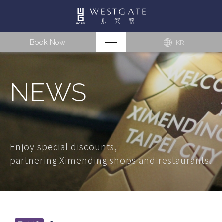
Book Now!
KR
NEWS
Enjoy special discounts,
partnering Ximending shops and restaurants.