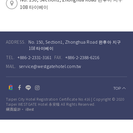
108 타이베이
ADDRESS.
No. 150, Section1, Zhonghua Road 완후아 지구
108 타이베이
TEL.
+886-2-2331-3161
FAX.
+886-2-2388-6216
MAIL.
service@westgatehotel.com.tw
TOP
Taipei City Hotel Registration Certificate No.416 | Copyright © 2020
Taipei WESTGATE Hotel 永安棧 All Rights Reserved.
網頁設計
‧
iBest