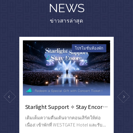
NEWS
ข่าวสารล่าสุด
าร
โปรโมชั่นห้องพัก
Starlight Support ✧ Stay Encore | แลกรับของขวัญพิเศษเมื่อแสดงบัตรคอนเสิร์ต
บร
เติมเต็มความตื่นเต้นจากคอนเสิร์ตให้ต่อ
เล่
ร...
เนื่อง! เข้าพักที่ WESTGATE Hotel และรับ...