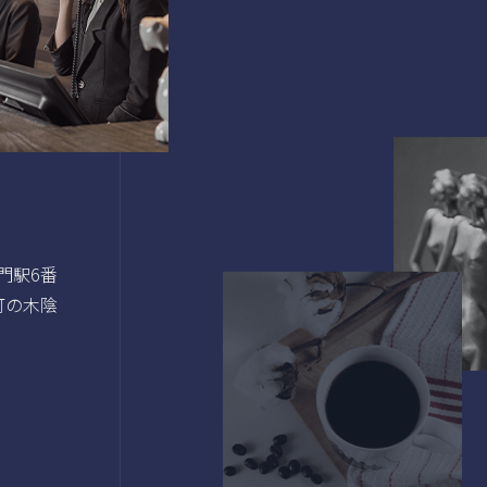
門駅6番
町の木陰