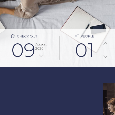
CHECK OUT
PEOPLE
09
01
August
2026