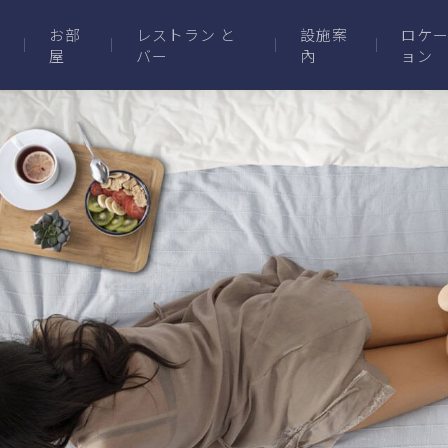
お部
レストラン と
設施案
ロケ
屋
バー
內
ョン