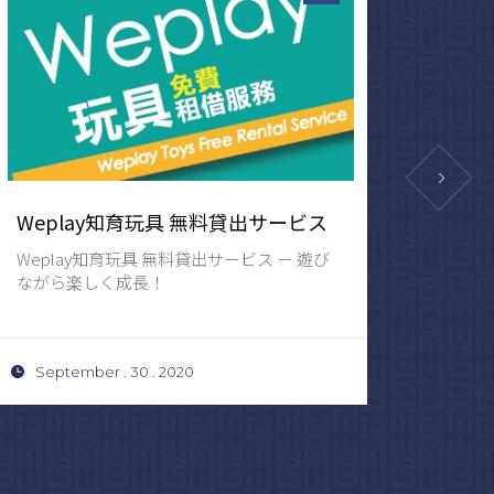
Weplay知育玩具 無料貸出サービス
不正防
Weplay知育玩具 無料貸出サービス － 遊び
近期発
ながら楽しく成長！
利用を
し、セキ
September . 30 . 2020
Septem