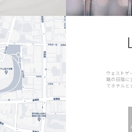
ウェストゲ
路の日陰に
てホテルと