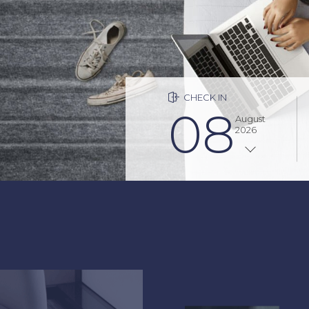
Fashion x History
CHECK IN
08
August
2026