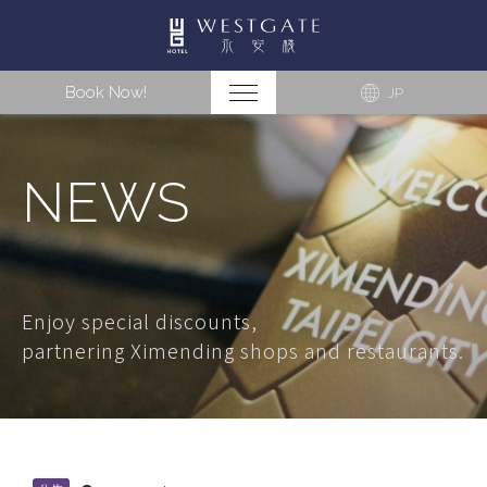
Book Now!
JP
NEWS
Enjoy special discounts,
partnering Ximending shops and restaurants.