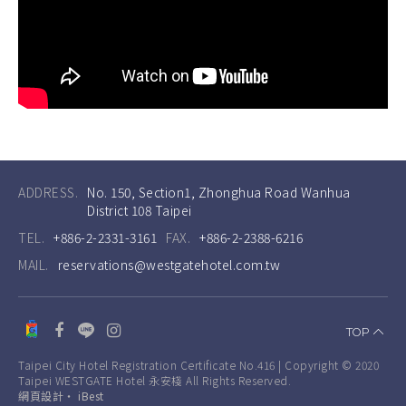
ADDRESS.
No. 150, Section1, Zhonghua Road Wanhua
District 108 Taipei
TEL.
+886-2-2331-3161
FAX.
+886-2-2388-6216
MAIL.
reservations@westgatehotel.com.tw
TOP
Taipei City Hotel Registration Certificate No.416 | Copyright © 2020
Taipei WESTGATE Hotel 永安棧 All Rights Reserved.
網頁設計
‧
iBest