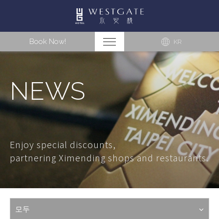
Book Now!
KR
NEWS
Enjoy special discounts,
partnering Ximending shops and restaurants.
모두