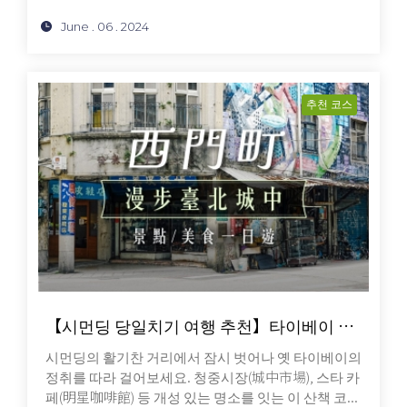
June . 06 . 2024
추천 코스
【시먼딩 당일치기 여행 추천】타이베이 도심 산책｜시먼딩 다음엔 어디로? 옛 타이베이의 매력을 만날 수 있는 필수 명소 5곳
시먼딩의 활기찬 거리에서 잠시 벗어나 옛 타이베이의
정취를 따라 걸어보세요. 청중시장(城中市場), 스타 카
페(明星咖啡館) 등 개성 있는 명소를 잇는 이 산책 코...