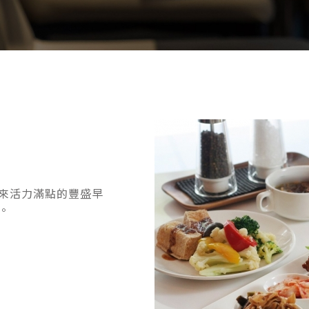
來活力滿點的豐盛早
。