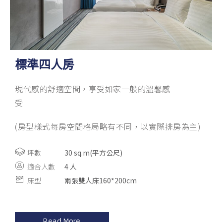
標準四人房
現代感的舒適空間，享受如家一般的溫馨感
受
(房型樣式每房空間格局略有不同，以實際排房為主)
坪數
30 sq.m(平方公尺)
適合人數
4 人
床型
兩張雙人床160*200cm
Read More