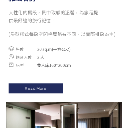
人性化的擺設，鬧中取靜的溫韾，為旅程提
供最舒適的旅行記憶。
(房型樣式每房空間格局略有不同，以實際排房為主)
坪數
20 sq.m(平方公尺)
適合人數
2 人
床型
雙人床160*200cm
Read More