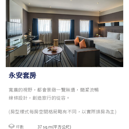
永安套房
寬廣的視野，都會景緻一覽無遺，簡潔流暢
線條設計，創造旅行的從容。
(房型樣式每房空間格局略有不同，以實際排房為主)
坪數
37 sq.m(平方公尺)