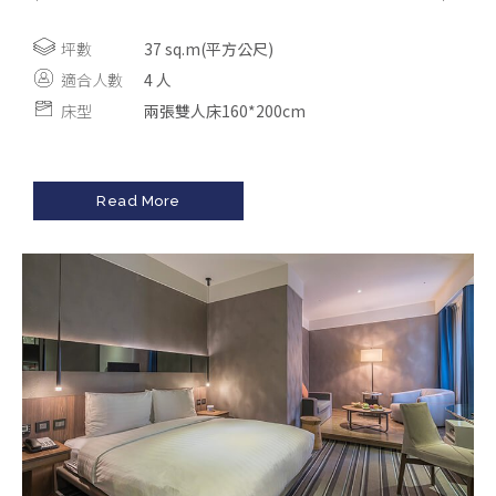
坪數
37 sq.m(平方公尺)
適合人數
4 人
床型
兩張雙人床160*200cm
Read More