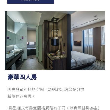
豪華四人房
明亮寬敞的極簡空間，舒適浴缸讓您充分放
鬆旅途的疲憊。
(房型樣式每房空間格局略有不同，以實際排房為主)