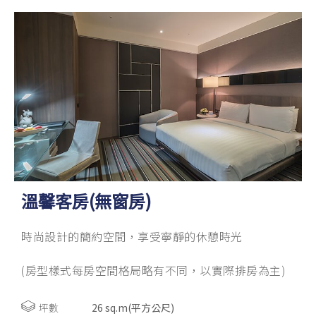
溫馨客房(無窗房)
時尚設計的簡約空間，享受寧靜的休憩時光
(房型樣式每房空間格局略有不同，以實際排房為主)
坪數
26 sq.m(平方公尺)