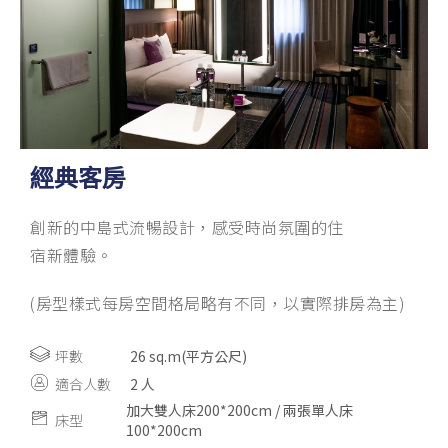
經典客房
創新的中島式流暢設計，感受時尚氛圍的住
宿新體驗。
(房型樣式每房空間格局略有不同，以實際排房為主)
坪數
26 sq.m(平方公尺)
適合人數
2 人
加大雙人床200*200cm / 兩張單人床
床型
100*200cm