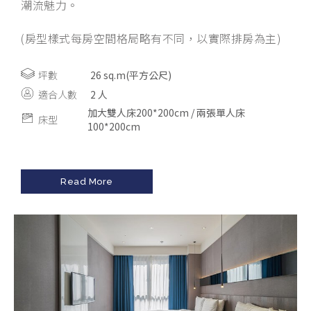
潮流魅力。
(房型樣式每房空間格局略有不同，以實際排房為主)
坪數
26 sq.m(平方公尺)
適合人數
2 人
加大雙人床200*200cm / 兩張單人床
床型
100*200cm
Read More