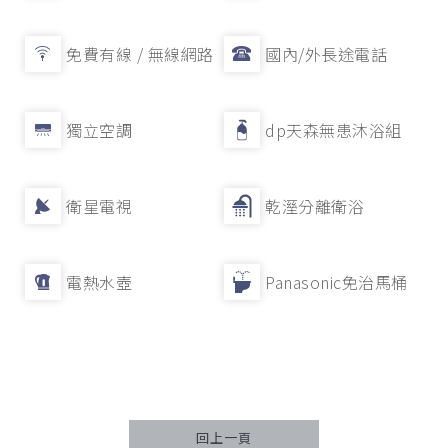
免費有線 / 無線網路
國內/外長途電話
獨立空調
dp天森無患沐浴組
衛星電視
乾溼分離衛浴
電熱水壺
Panasonic免治馬桶
回上一頁