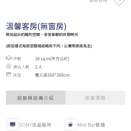
溫馨客房(無窗房)
時尚設計的簡約空間，享受寧靜的休憩時光
(房型樣式每房空間格局略有不同，以實際排房為主)
坪數
26 sq.m(平方公尺)
適合人數
2 人
床型
雙人床160*200cm
設施與設備介紹
住宿須知
SONY液晶電視
Mini Bar餐櫃