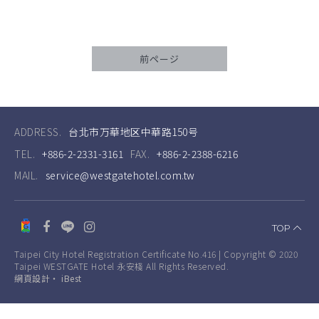
前ページ
ADDRESS.
台北市万華地区中華路150号
TEL.
+886-2-2331-3161
FAX.
+886-2-2388-6216
MAIL.
service@westgatehotel.com.tw
TOP
Taipei City Hotel Registration Certificate No.416 | Copyright © 2020
Taipei WESTGATE Hotel 永安棧 All Rights Reserved.
網頁設計
‧
iBest