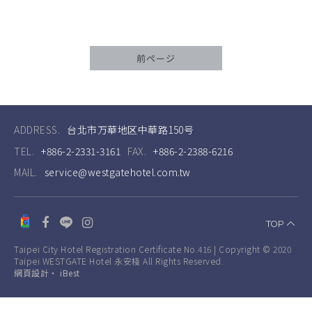
前ページ
ADDRESS.
台北市万華地区中華路150号
TEL.
+886-2-2331-3161
FAX.
+886-2-2388-6216
MAIL.
service@westgatehotel.com.tw
TOP
Taipei City Hotel Registration Certificate No.416 | Copyright © 2020
Taipei WESTGATE Hotel 永安棧 All Rights Reserved.
網頁設計
‧
iBest