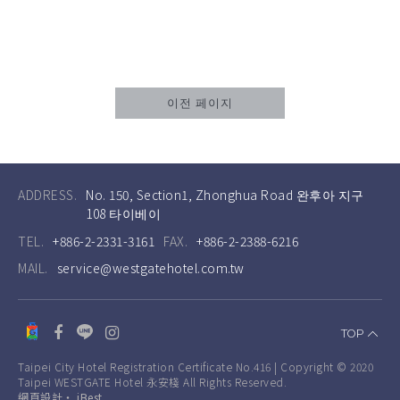
이전 페이지
ADDRESS.
No. 150, Section1, Zhonghua Road 완후아 지구
108 타이베이
TEL.
+886-2-2331-3161
FAX.
+886-2-2388-6216
MAIL.
service@westgatehotel.com.tw
TOP
Taipei City Hotel Registration Certificate No.416 | Copyright © 2020
Taipei WESTGATE Hotel 永安棧 All Rights Reserved.
網頁設計
‧
iBest