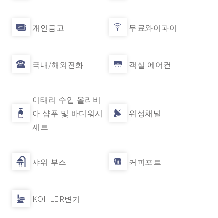
개인금고
무료와이파이
국내/해외전화
객실 에어컨
이태리 수입 올리비
아 샴푸 및 바디워시
위성채널
세트
샤워 부스
커피포트
KOHLER변기