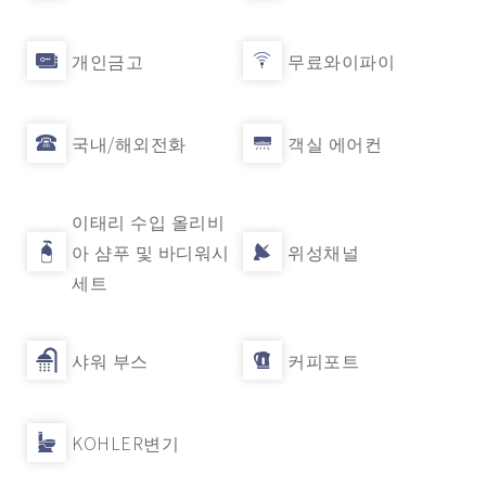
개인금고
무료와이파이
국내/해외전화
객실 에어컨
이태리 수입 올리비
아 샴푸 및 바디워시
위성채널
세트
샤워 부스
커피포트
KOHLER변기