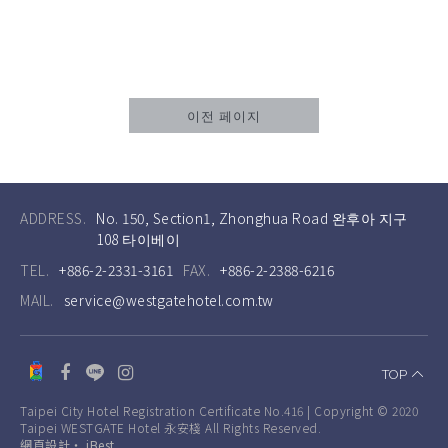
이전 페이지
ADDRESS.
No. 150, Section1, Zhonghua Road 완후아 지구
108 타이베이
TEL.
+886-2-2331-3161
FAX.
+886-2-2388-6216
MAIL.
service@westgatehotel.com.tw
TOP
Taipei City Hotel Registration Certificate No.416 | Copyright © 2020
Taipei WESTGATE Hotel 永安棧 All Rights Reserved.
網頁設計
‧
iBest