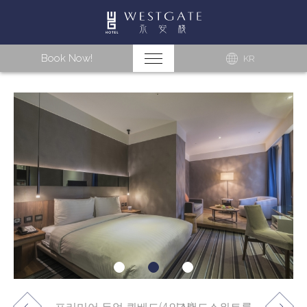
Book Now!
KR
프리미어 듀얼 퀸베드(4인실)
그랜드스위트룸