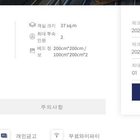
체크
객실 크기
37 sq.m
202
최대 투숙
2
인원
체크
베드 정
200cm*200cm /
202
보
100cm*200cm*2
최대
01
주의사항
개인금고
무료와이파이