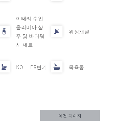
이태리 수입
올리비아 샴
위성채널
푸 및 바디워
시 세트
KOHLER변기
목욕통
이전 페이지