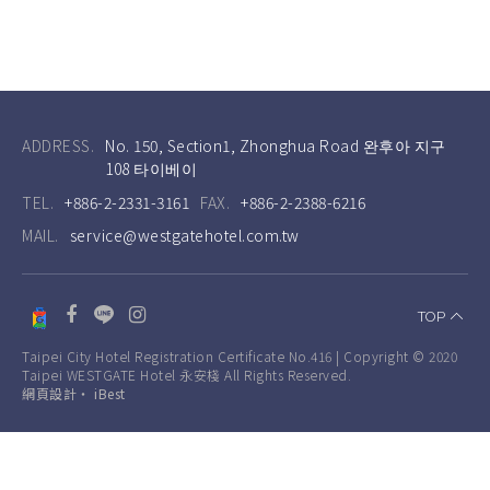
ADDRESS.
No. 150, Section1, Zhonghua Road 완후아 지구
108 타이베이
TEL.
+886-2-2331-3161
FAX.
+886-2-2388-6216
MAIL.
service@westgatehotel.com.tw
TOP
Taipei City Hotel Registration Certificate No.416 | Copyright © 2020
Taipei WESTGATE Hotel 永安棧 All Rights Reserved.
網頁設計
‧
iBest