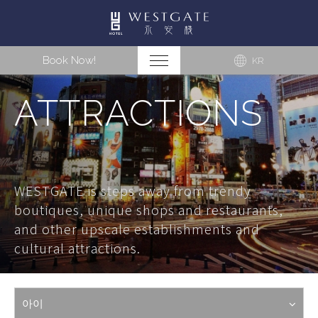
Book Now!
KR
ATTRACTIONS
WESTGATE is steps away from trendy
boutiques, unique shops and restaurants,
and other upscale establishments and
cultural attractions.
아이