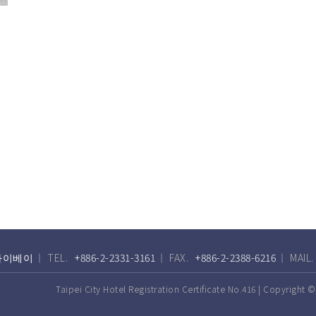
8 타이베이
TEL.
+886-2-2331-3161
FAX.
+886-2-2388-6216
MAIL.
Taipei City Hotel Registration Certificate No.416 | Copyrigh