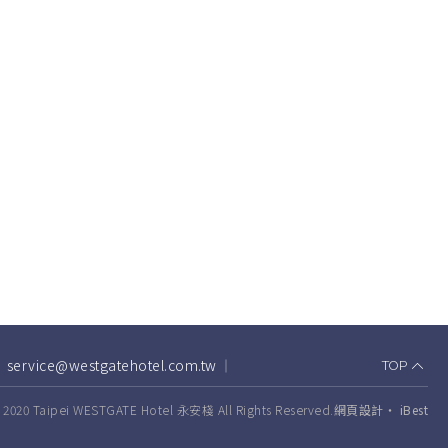
service@westgatehotel.com.tw
TOP
t © 2020 Taipei WESTGATE Hotel 永安棧 All Rights Reserved.
網頁設計
‧
iBest