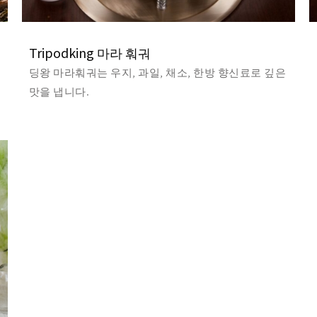
Tripodking 마라 훠궈
딩왕 마라훠궈는 우지, 과일, 채소, 한방 향신료로 깊은
맛을 냅니다.