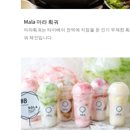
Mala 마라 훠궈
마라훠궈는 타이베이 전역에 지점을 둔 인기 무제한 훠
궈 체인입니다.