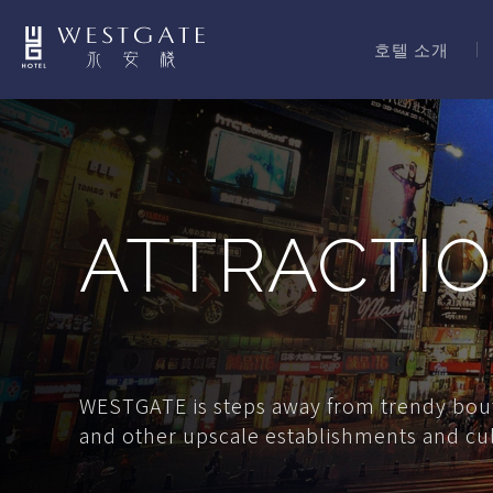
호텔 소개
ATTRACTI
WESTGATE is steps away from trendy bout
and other upscale establishments and cult