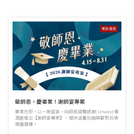
餐飲優惠
敬師恩，慶畢業！謝師宴專案
畢業在即，以一席盛宴，向師長道聲感謝! Unwind 餐
酒館推出【謝師宴專案】，提供溫馨包廂與歡聚包場
兩種選擇。