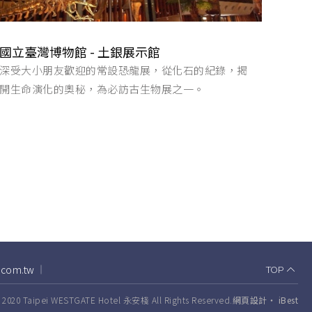
國立臺灣博物館 - 土銀展示館
深受大小朋友歡迎的常設恐龍展，從化石的紀錄，揭
開生命演化的奧秘，為必訪古生物展之一。
.com.tw
TOP
0 Taipei WESTGATE Hotel 永安棧 All Rights Reserved.
網頁設計
‧
iBest